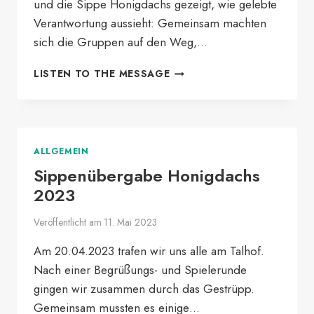
und die Sippe Honigdachs gezeigt, wie gelebte
Verantwortung aussieht: Gemeinsam machten
sich die Gruppen auf den Weg,…
GEMEINSAM
LISTEN TO THE MESSAGE
FÜR
EINE
SAUBERE
UMWELT
–
ALLGEMEIN
PFADFINDER
Sippenübergabe Honigdachs
PACKEN
AN!
2023
Veröffentlicht am
11. Mai 2023
Am 20.04.2023 trafen wir uns alle am Talhof.
Nach einer Begrüßungs- und Spielerunde
gingen wir zusammen durch das Gestrüpp.
Gemeinsam mussten es einige…