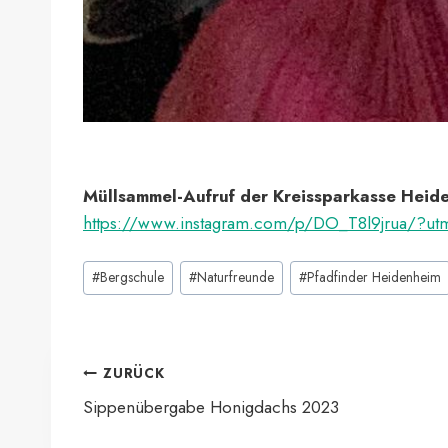
Müllsammel-Aufruf der Kreissparkasse Heid
https://www.instagram.com/p/DO_T8l9jrua/?ut
Schlagworte:
#
Bergschule
#
Naturfreunde
#
Pfadfinder Heidenheim
Beitragsnavigation
ZURÜCK
Sippenübergabe Honigdachs 2023