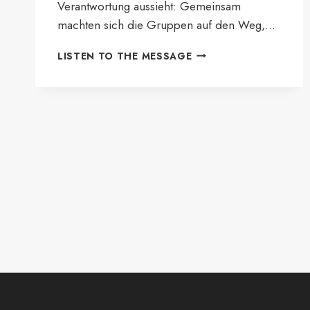
Verantwortung aussieht: Gemeinsam
machten sich die Gruppen auf den Weg,…
GEMEINSAM
LISTEN TO THE MESSAGE
FÜR
EINE
SAUBERE
UMWELT
–
PFADFINDER
PACKEN
AN!