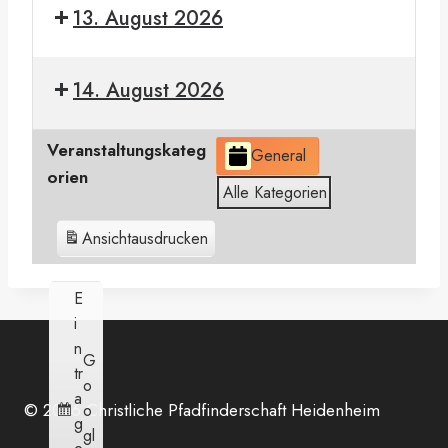
2026
13. August 2026
Bundeslager
2026
14. August 2026
Bundeslager
Veranstaltungskateg
General
2026
orien
Alle Kategorien
Ansicht
ausdrucken
E
i
n
G
tr
o
a
© 2026 Christliche Pfadfinderschaft Heidenheim
o
g
gl